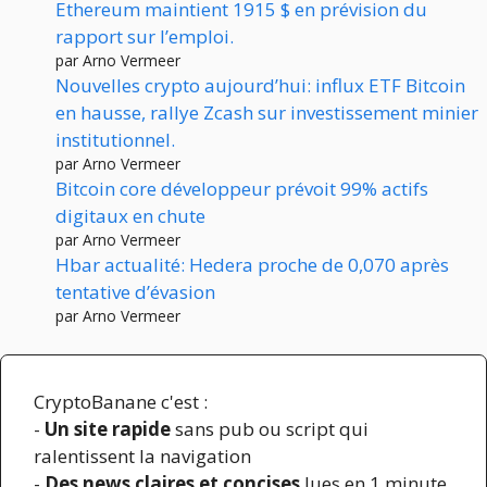
Ethereum maintient 1915 $ en prévision du
rapport sur l’emploi.
par Arno Vermeer
Nouvelles crypto aujourd’hui: influx ETF Bitcoin
en hausse, rallye Zcash sur investissement minier
institutionnel.
par Arno Vermeer
Bitcoin core développeur prévoit 99% actifs
digitaux en chute
par Arno Vermeer
Hbar actualité: Hedera proche de 0,070 après
tentative d’évasion
par Arno Vermeer
CryptoBanane c'est :
-
Un site rapide
sans pub ou script qui
ralentissent la navigation
-
Des news claires et concises
lues en 1 minute