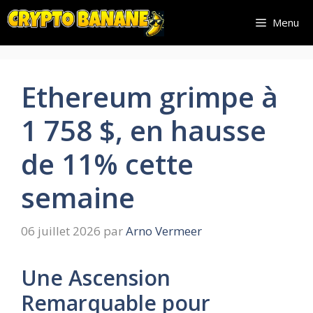
Aller
Menu
au
contenu
Ethereum grimpe à
1 758 $, en hausse
de 11% cette
semaine
06 juillet 2026
par
Arno Vermeer
Une Ascension
Remarquable pour