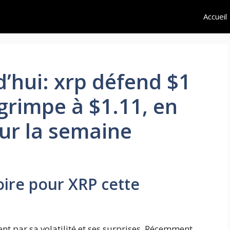
Accueil
’hui: xrp défend $1
 grimpe à $1.11, en
ur la semaine
ire pour XRP cette
nt par sa volatilité et ses surprises. Récemment,