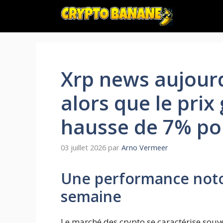
Aller
au
contenu
Xrp news aujourd
alors que le prix
hausse de 7% po
03 juillet 2026
par
Arno Vermeer
Une performance noto
semaine
Le marché des crypto se caractérise souve