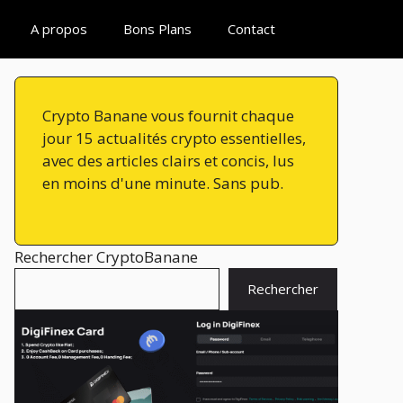
A propos
Bons Plans
Contact
Crypto Banane vous fournit chaque
jour 15 actualités crypto essentielles,
avec des articles clairs et concis, lus
en moins d'une minute. Sans pub.
Rechercher CryptoBanane
Rechercher