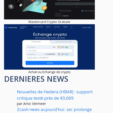
Mastercard Crypto Gratuite
Achat ou Echange de crypto
DERNIERES NEWS
Nouvelles de Hedera (HBAR) : support
critique testé près de €0,069
par Arno Vermeer
Zcash news aujourd’hui: zec prolonge