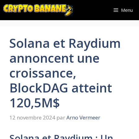
Aller
Menu
au
contenu
Solana et Raydium
annoncent une
croissance,
BlockDAG atteint
120,5M$
12 novembre 2024
par
Arno Vermeer
Solana et Raydium : Un