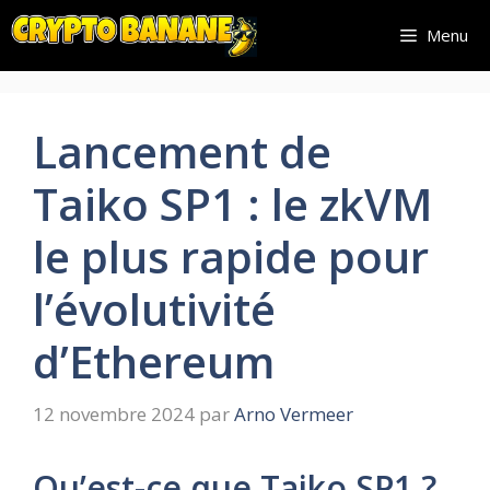
Aller
Menu
au
contenu
Lancement de
Taiko SP1 : le zkVM
le plus rapide pour
l’évolutivité
d’Ethereum
12 novembre 2024
par
Arno Vermeer
Qu’est-ce que Taiko SP1 ?