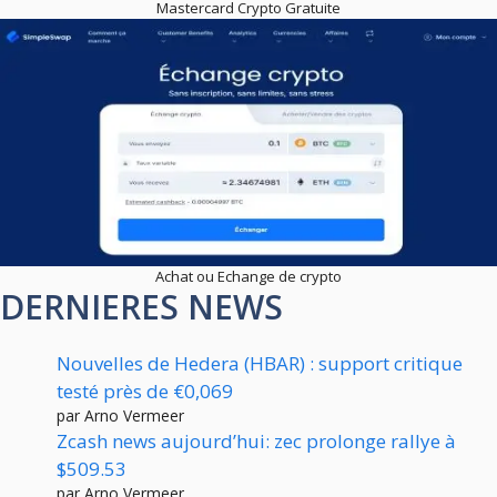
Mastercard Crypto Gratuite
Achat ou Echange de crypto
DERNIERES NEWS
Nouvelles de Hedera (HBAR) : support critique
testé près de €0,069
par Arno Vermeer
Zcash news aujourd’hui: zec prolonge rallye à
$509.53
par Arno Vermeer