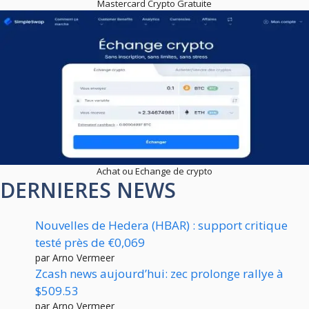
Mastercard Crypto Gratuite
Achat ou Echange de crypto
DERNIERES NEWS
Nouvelles de Hedera (HBAR) : support critique
testé près de €0,069
par Arno Vermeer
Zcash news aujourd’hui: zec prolonge rallye à
$509.53
par Arno Vermeer