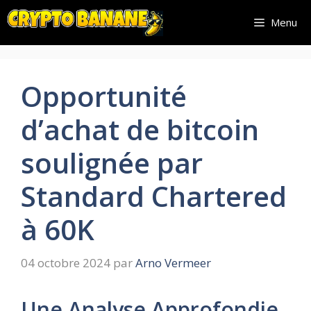
Aller
Menu
au
contenu
Opportunité
d’achat de bitcoin
soulignée par
Standard Chartered
à 60K
04 octobre 2024
par
Arno Vermeer
Une Analyse Approfondie