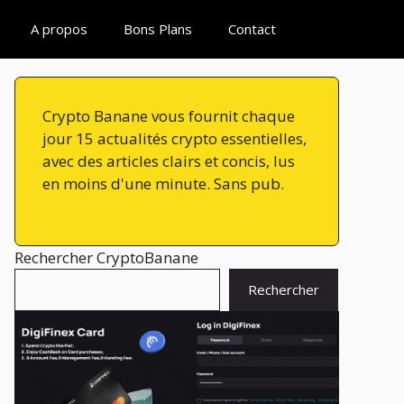
A propos
Bons Plans
Contact
Crypto Banane vous fournit chaque
jour 15 actualités crypto essentielles,
avec des articles clairs et concis, lus
en moins d'une minute. Sans pub.
Rechercher CryptoBanane
Rechercher