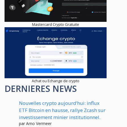
Mastercard Crypto Gratuite
Achat ou Echange de crypto
DERNIERES NEWS
Nouvelles crypto aujourd’hui: influx
ETF Bitcoin en hausse, rallye Zcash sur
investissement minier institutionnel.
par Arno Vermeer