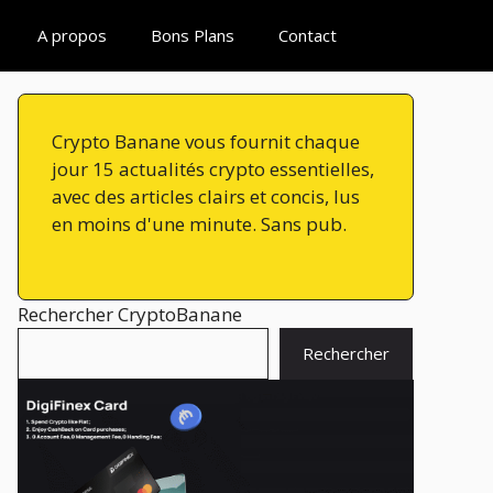
A propos
Bons Plans
Contact
Crypto Banane vous fournit chaque
jour 15 actualités crypto essentielles,
avec des articles clairs et concis, lus
en moins d'une minute. Sans pub.
Rechercher CryptoBanane
Rechercher