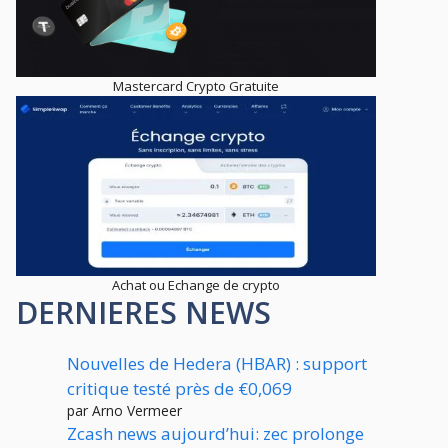
Mastercard Crypto Gratuite
Achat ou Echange de crypto
DERNIERES NEWS
Nouvelles de Hedera (HBAR) : support
critique testé près de €0,069
par Arno Vermeer
Zcash news aujourd’hui: zec prolonge