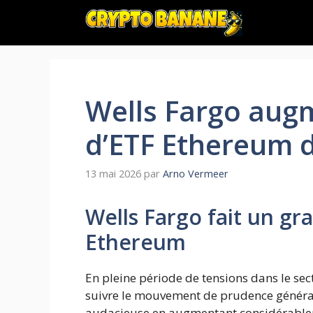
Aller
au
contenu
Wells Fargo augm
d’ETF Ethereum 
13 mai 2026
par
Arno Vermeer
Wells Fargo fait un gr
Ethereum
En pleine période de tensions dans le sec
suivre le mouvement de prudence général.
audacieuse en augmentant considérablem