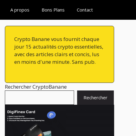
A propos
Bons Plans
Contact
Crypto Banane vous fournit chaque
jour 15 actualités crypto essentielles,
avec des articles clairs et concis, lus
en moins d'une minute. Sans pub.
Rechercher CryptoBanane
Rechercher