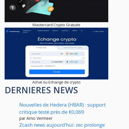
Mastercard Crypto Gratuite
Achat ou Echange de crypto
DERNIERES NEWS
Nouvelles de Hedera (HBAR) : support
critique testé près de €0,069
par Arno Vermeer
Zcash news aujourd’hui: zec prolonge