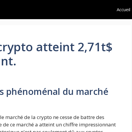
Accueil
rypto atteint 2,71t$
nt.
cès phénoménal du marché
e marché de la crypto ne cesse de battre des
e de ce marché a atteint un chiffre impressionnant
storique n'est pas seulement dû aux cryptos