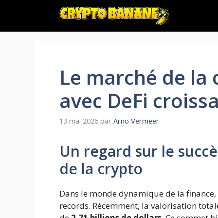
Aller
au
contenu
Le marché de la c
avec DeFi croissa
13 mai 2026
par
Arno Vermeer
Un regard sur le suc
de la crypto
Dans le monde dynamique de la finance, l
records. Récemment, la valorisation total
de
2,71 billions de dollars
. Ce sommet hi