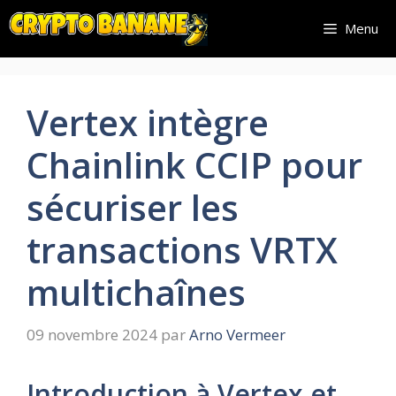
Aller
Menu
au
contenu
Vertex intègre
Chainlink CCIP pour
sécuriser les
transactions VRTX
multichaînes
09 novembre 2024
par
Arno Vermeer
Introduction à Vertex et