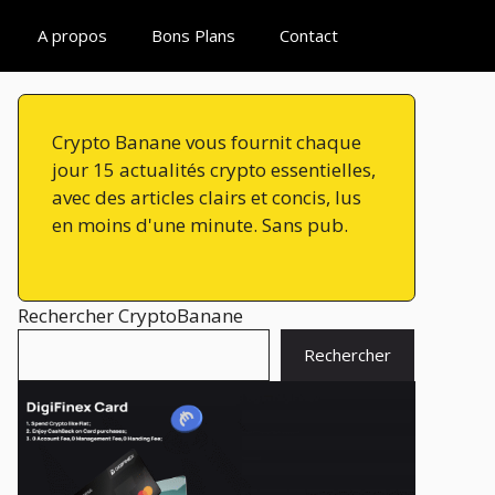
A propos
Bons Plans
Contact
Crypto Banane vous fournit chaque
jour 15 actualités crypto essentielles,
avec des articles clairs et concis, lus
en moins d'une minute. Sans pub.
Rechercher CryptoBanane
Rechercher