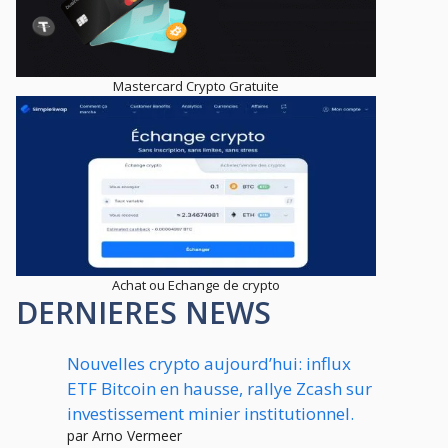
Mastercard Crypto Gratuite
Achat ou Echange de crypto
DERNIERES NEWS
Nouvelles crypto aujourd’hui: influx
ETF Bitcoin en hausse, rallye Zcash sur
investissement minier institutionnel.
par Arno Vermeer