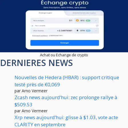
Achat ou Echange de crypto
DERNIERES NEWS
Nouvelles de Hedera (HBAR) : support critique
testé près de €0,069
par Arno Vermeer
Zcash news aujourd’hui: zec prolonge rallye à
$509.53
par Arno Vermeer
Xrp news aujourd’hui: glisse à $1.03, vote acte
CLARITY en septembre