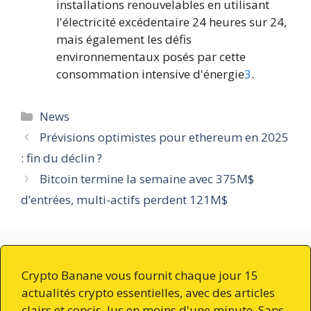
installations renouvelables en utilisant
l'électricité excédentaire 24 heures sur 24,
mais également les défis
environnementaux posés par cette
consommation intensive d'énergie
3
.
Catégories
News
Prévisions optimistes pour ethereum en 2025
: fin du déclin ?
Bitcoin termine la semaine avec 375M$
d’entrées, multi-actifs perdent 121M$
Crypto Banane vous fournit chaque jour 15
actualités crypto essentielles, avec des articles
clairs et concis, lus en moins d'une minute. Sans