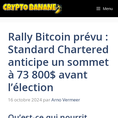
Aller
Menu
au
contenu
Rally Bitcoin prévu :
Standard Chartered
anticipe un sommet
à 73 800$ avant
l’élection
16 octobre 2024
par
Arno Vermeer
Qu’est-ce qui nourrit