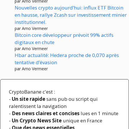
par Arno Vermeer
Nouvelles crypto aujourd’hui: influx ETF Bitcoin
en hausse, rallye Zcash sur investissement minier
institutionnel.
par Arno Vermeer
Bitcoin core développeur prévoit 99% actifs
digitaux en chute
par Arno Vermeer
Hbar actualité: Hedera proche de 0,070 après
tentative d’évasion
par Arno Vermeer
CryptoBanane c'est :
-
Un site rapide
sans pub ou script qui
ralentissent la navigation
-
Des news claires et concises
lues en 1 minute
-
Un Crypto News Site
unique en France
-
Que des news essentielles