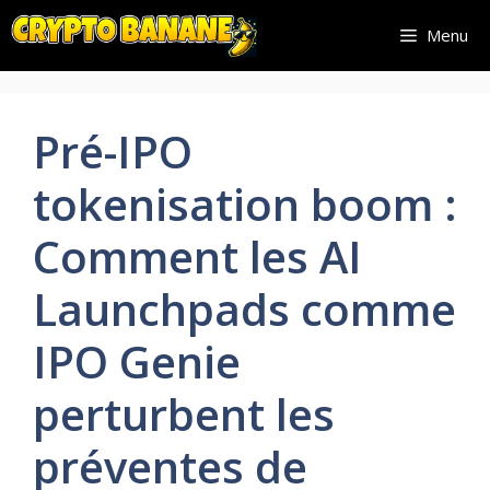
Aller
Menu
au
contenu
Pré-IPO
tokenisation boom :
Comment les AI
Launchpads comme
IPO Genie
perturbent les
préventes de