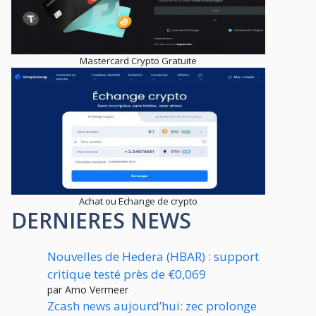
Mastercard Crypto Gratuite
Achat ou Echange de crypto
DERNIERES NEWS
Nouvelles de Hedera (HBAR) : support
critique testé près de €0,069
par Arno Vermeer
Zcash news aujourd’hui: zec prolonge