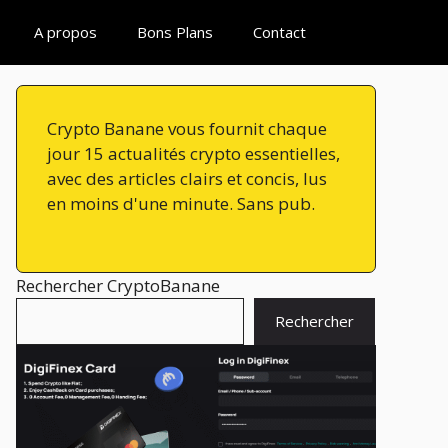
A propos
Bons Plans
Contact
Crypto Banane vous fournit chaque
jour 15 actualités crypto essentielles,
avec des articles clairs et concis, lus
en moins d'une minute. Sans pub.
Rechercher CryptoBanane
Rechercher