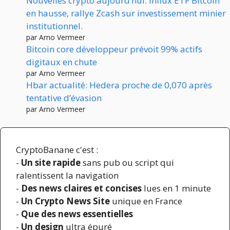
Nouvelles crypto aujourd’hui: influx ETF Bitcoin
en hausse, rallye Zcash sur investissement minier
institutionnel.
par Arno Vermeer
Bitcoin core développeur prévoit 99% actifs
digitaux en chute
par Arno Vermeer
Hbar actualité: Hedera proche de 0,070 après
tentative d’évasion
par Arno Vermeer
CryptoBanane c'est :
-
Un site rapide
sans pub ou script qui
ralentissent la navigation
-
Des news claires et concises
lues en 1 minute
-
Un Crypto News Site
unique en France
-
Que des news essentielles
-
Un design
ultra épuré