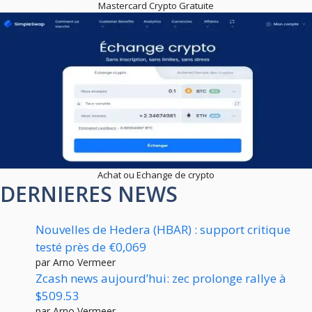
Mastercard Crypto Gratuite
Achat ou Echange de crypto
DERNIERES NEWS
Nouvelles de Hedera (HBAR) : support critique
testé près de €0,069
par Arno Vermeer
Zcash news aujourd’hui: zec prolonge rallye à
$509.53
par Arno Vermeer