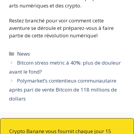
arts numériques et des crypto.
Restez branché pour voir comment cette
aventure se déroule et préparez-vous à faire
partie de cette révolution numérique!
Catégories
News
Bitcoin stress metric à 40%: plus de douleur
avant le fond?
Polymarket’s contentieux communautaire
après pari de vente Bitcoin de 118 millions de
dollars
Crypto Banane vous fournit chaque jour 15