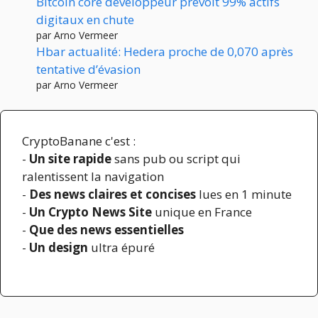
Bitcoin core développeur prévoit 99% actifs
digitaux en chute
par Arno Vermeer
Hbar actualité: Hedera proche de 0,070 après
tentative d’évasion
par Arno Vermeer
CryptoBanane c'est :
-
Un site rapide
sans pub ou script qui
ralentissent la navigation
-
Des news claires et concises
lues en 1 minute
-
Un Crypto News Site
unique en France
-
Que des news essentielles
-
Un design
ultra épuré