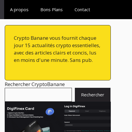
A propos
Bons Plans
Contact
Crypto Banane vous fournit chaque
jour 15 actualités crypto essentielles,
avec des articles clairs et concis, lus
en moins d'une minute. Sans pub.
Rechercher CryptoBanane
Rechercher