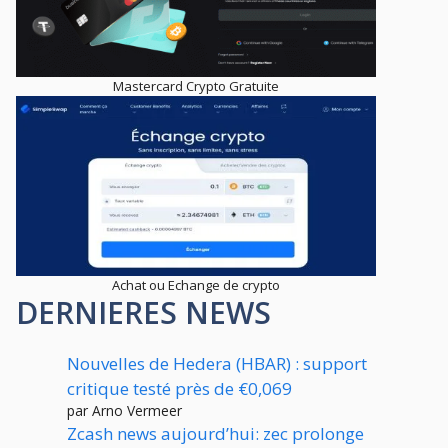
Mastercard Crypto Gratuite
Achat ou Echange de crypto
DERNIERES NEWS
Nouvelles de Hedera (HBAR) : support
critique testé près de €0,069
par Arno Vermeer
Zcash news aujourd’hui: zec prolonge