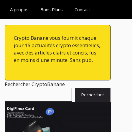
A propos
Bons Plans
Contact
Crypto Banane vous fournit chaque
jour 15 actualités crypto essentielles,
avec des articles clairs et concis, lus
en moins d'une minute. Sans pub.
Rechercher CryptoBanane
Rechercher