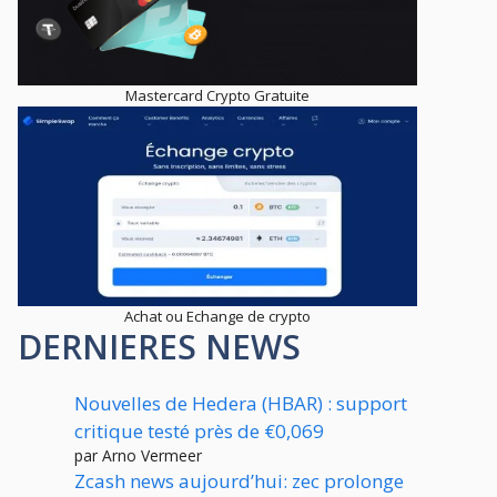
Mastercard Crypto Gratuite
Achat ou Echange de crypto
DERNIERES NEWS
Nouvelles de Hedera (HBAR) : support
critique testé près de €0,069
par Arno Vermeer
Zcash news aujourd’hui: zec prolonge