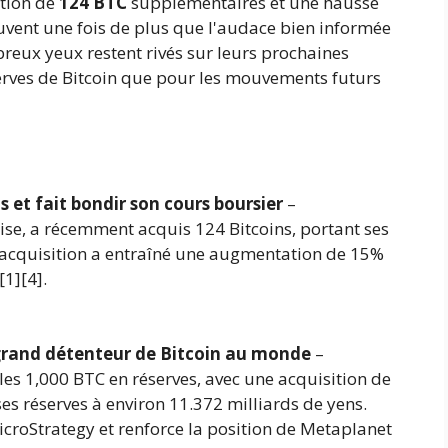
ition de
124 BTC
supplémentaires et une hausse
ouvent une fois de plus que l'audace bien informée
eux yeux restent rivés sur leurs prochaines
serves de Bitcoin que pour les mouvements futurs
 et fait bondir son cours boursier
–
ise, a récemment acquis 124 Bitcoins, portant ses
e acquisition a entraîné une augmentation de 15%
[1][4].
 grand détenteur de Bitcoin au monde
–
s 1,000 BTC en réserves, avec une acquisition de
es réserves à environ 11.372 milliards de yens.
icroStrategy et renforce la position de Metaplanet