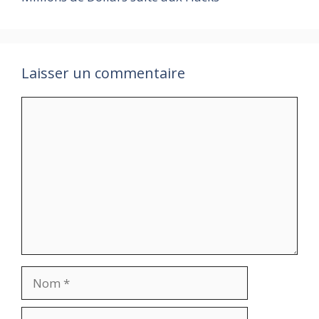
Laisser un commentaire
Commentaire
Nom
E-