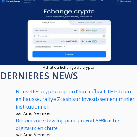
Achat ou Echange de crypto
DERNIERES NEWS
Nouvelles crypto aujourd’hui: influx ETF Bitcoin
en hausse, rallye Zcash sur investissement minier
institutionnel.
par Arno Vermeer
Bitcoin core développeur prévoit 99% actifs
digitaux en chute
par Arno Vermeer