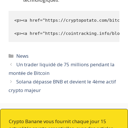
<p><a href="https://cryptopotato.com/bitcoin
Catégories
News
Un trader liquidé de 75 millions pendant la
montée de Bitcoin
Solana dépasse BNB et devient le 4ème actif
crypto majeur
Crypto Banane vous fournit chaque jour 15