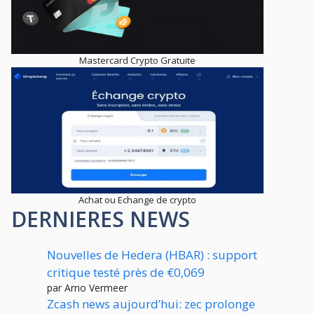
Mastercard Crypto Gratuite
Achat ou Echange de crypto
DERNIERES NEWS
Nouvelles de Hedera (HBAR) : support
critique testé près de €0,069
par Arno Vermeer
Zcash news aujourd’hui: zec prolonge