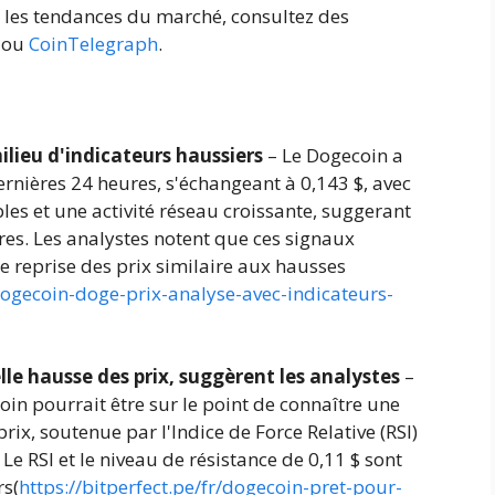
 les tendances du marché, consultez des
ou
CoinTelegraph
.
lieu d'indicateurs haussiers
– Le Dogecoin a
nières 24 heures, s'échangeant à 0,143 $, avec
les et une activité réseau croissante, suggerant
es. Les analystes notent que ces signaux
 reprise des prix similaire aux hausses
/dogecoin-doge-prix-analyse-avec-indicateurs-
le hausse des prix, suggèrent les analystes
–
in pourrait être sur le point de connaître une
rix, soutenue par l'Indice de Force Relative (RSI)
Le RSI et le niveau de résistance de 0,11 $ sont
rs(
https://bitperfect.pe/fr/dogecoin-pret-pour-