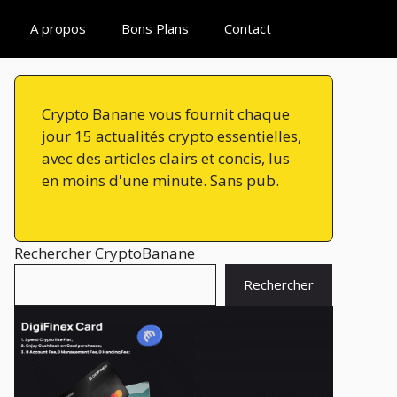
A propos
Bons Plans
Contact
Crypto Banane vous fournit chaque
jour 15 actualités crypto essentielles,
avec des articles clairs et concis, lus
en moins d'une minute. Sans pub.
Rechercher CryptoBanane
Rechercher