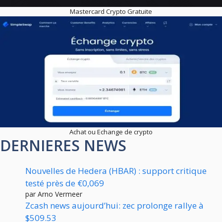
Mastercard Crypto Gratuite
Achat ou Echange de crypto
DERNIERES NEWS
Nouvelles de Hedera (HBAR) : support critique
testé près de €0,069
par Arno Vermeer
Zcash news aujourd’hui: zec prolonge rallye à
$509.53