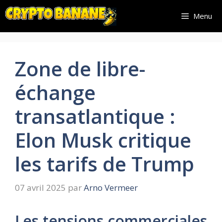
Aller
Menu
au
contenu
Zone de libre-
échange
transatlantique :
Elon Musk critique
les tarifs de Trump
07 avril 2025
par
Arno Vermeer
Les tensions commerciales