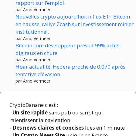
rapport sur l’emploi.
par Arno Vermeer
Nouvelles crypto aujourd’hui: influx ETF Bitcoin
en hausse, rallye Zcash sur investissement minier
institutionnel.
par Arno Vermeer
Bitcoin core développeur prévoit 99% actifs
digitaux en chute
par Arno Vermeer
Hbar actualité: Hedera proche de 0,070 après
tentative d’évasion
par Arno Vermeer
CryptoBanane c'est :
-
Un site rapide
sans pub ou script qui
ralentissent la navigation
-
Des news claires et concises
lues en 1 minute
-
Un Crypto News Site
unique en France