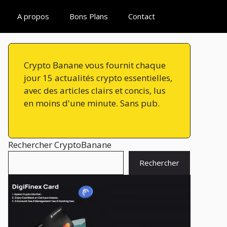
A propos
Bons Plans
Contact
Crypto Banane vous fournit chaque
jour 15 actualités crypto essentielles,
avec des articles clairs et concis, lus
en moins d'une minute. Sans pub.
Rechercher CryptoBanane
Rechercher