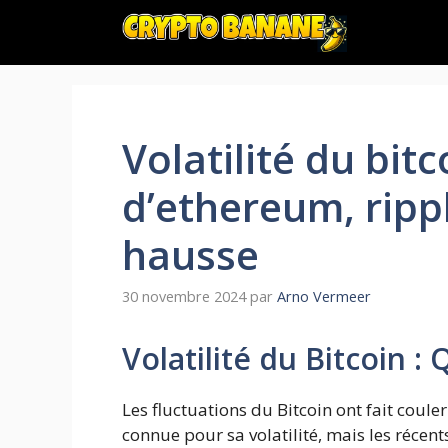
Aller
au
contenu
Volatilité du bitc
d’ethereum, ripp
hausse
30 novembre 2024
par
Arno Vermeer
Volatilité du Bitcoin : 
Les fluctuations du Bitcoin ont fait coul
connue pour sa volatilité, mais les réc