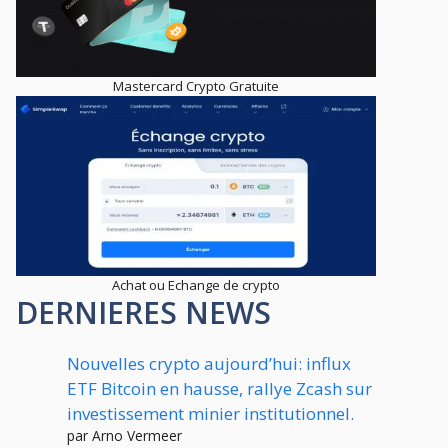
Mastercard Crypto Gratuite
Achat ou Echange de crypto
DERNIERES NEWS
Nouvelles crypto aujourd’hui: influx
ETF Bitcoin en hausse, rallye Zcash sur
investissement minier institutionnel.
par Arno Vermeer