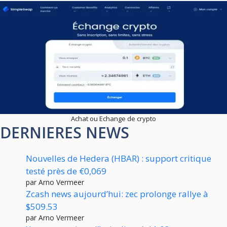
Achat ou Echange de crypto
DERNIERES NEWS
Nouvelles de Hedera (HBAR) : support critique
testé près de €0,069
par Arno Vermeer
Zcash news aujourd’hui: zec prolonge rallye à
$509.53
par Arno Vermeer