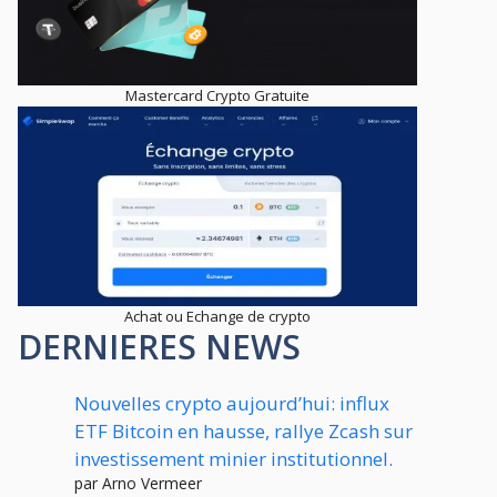
Mastercard Crypto Gratuite
Achat ou Echange de crypto
DERNIERES NEWS
Nouvelles crypto aujourd’hui: influx
ETF Bitcoin en hausse, rallye Zcash sur
investissement minier institutionnel.
par Arno Vermeer