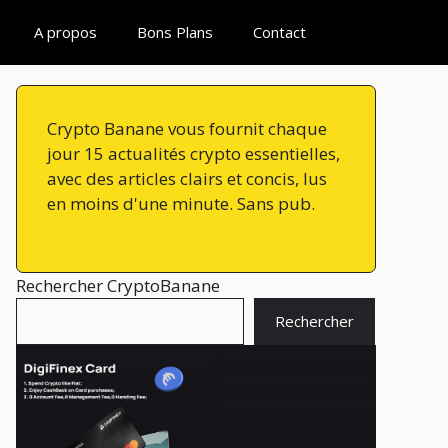
A propos
Bons Plans
Contact
Crypto Banane vous fournit chaque
jour 15 actualités crypto essentielles,
avec des articles clairs et concis, lus
en moins d'une minute. Sans pub.
Rechercher CryptoBanane
Rechercher