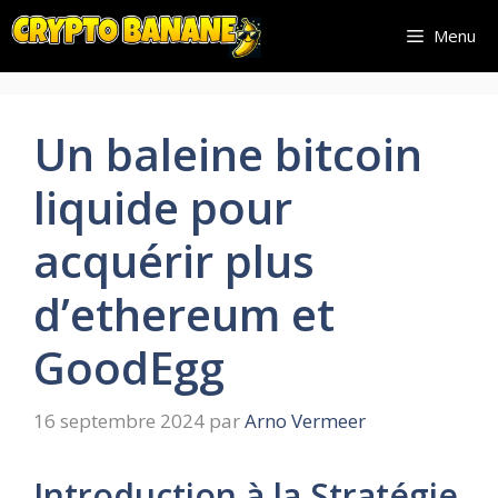
Aller
Menu
au
contenu
Un baleine bitcoin
liquide pour
acquérir plus
d’ethereum et
GoodEgg
16 septembre 2024
par
Arno Vermeer
Introduction à la Stratégie