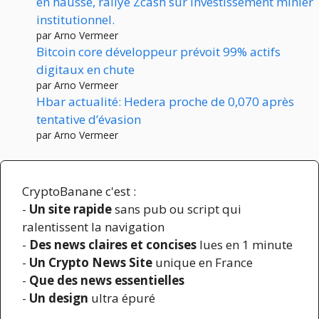
en hausse, rallye Zcash sur investissement minier
institutionnel.
par Arno Vermeer
Bitcoin core développeur prévoit 99% actifs
digitaux en chute
par Arno Vermeer
Hbar actualité: Hedera proche de 0,070 après
tentative d’évasion
par Arno Vermeer
CryptoBanane c'est :
-
Un site rapide
sans pub ou script qui
ralentissent la navigation
-
Des news claires et concises
lues en 1 minute
-
Un Crypto News Site
unique en France
-
Que des news essentielles
-
Un design
ultra épuré