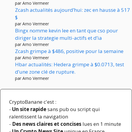
par Arno Vermeer
Zcash actualités aujourd’hui: zec en hausse à 517
$
par Arno Vermeer
Bingx nomme kevin lee en tant que cso pour
diriger la strategie multi-actifs et d’ia
par Arno Vermeer
Zcash grimpe à $486, positive pour la semaine
par Arno Vermeer
Hbar actualités: Hedera grimpe à $0.0713, test
d’une zone clé de rupture.
par Arno Vermeer
CryptoBanane c'est :
-
Un site rapide
sans pub ou script qui
ralentissent la navigation
-
Des news claires et concises
lues en 1 minute
-
Un Crypto News Site
unique en France