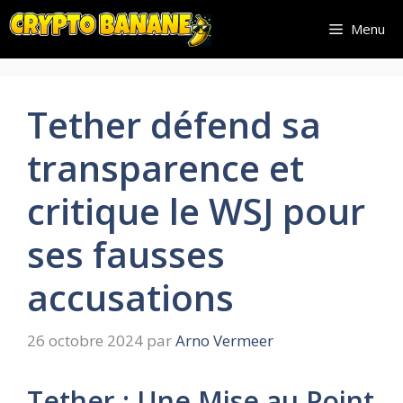
Aller
Menu
au
contenu
Tether défend sa
transparence et
critique le WSJ pour
ses fausses
accusations
26 octobre 2024
par
Arno Vermeer
Tether : Une Mise au Point