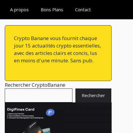
A propos
Bons Plans
Contact
Crypto Banane vous fournit chaque
jour 15 actualités crypto essentielles,
avec des articles clairs et concis, lus
en moins d'une minute. Sans pub.
Rechercher CryptoBanane
Rechercher