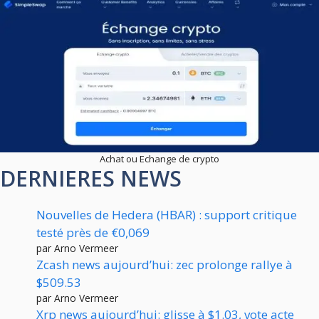
Achat ou Echange de crypto
DERNIERES NEWS
Nouvelles de Hedera (HBAR) : support critique
testé près de €0,069
par Arno Vermeer
Zcash news aujourd’hui: zec prolonge rallye à
$509.53
par Arno Vermeer
Xrp news aujourd’hui: glisse à $1.03, vote acte