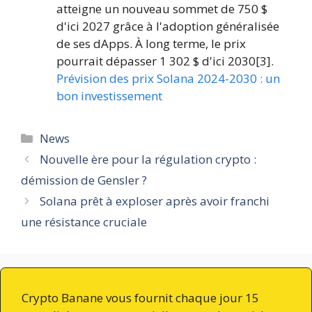
atteigne un nouveau sommet de 750 $
d'ici 2027 grâce à l'adoption généralisée
de ses dApps. À long terme, le prix
pourrait dépasser 1 302 $ d'ici 2030[3].
Prévision des prix Solana 2024-2030 : un
bon investissement
Catégories
News
Nouvelle ère pour la régulation crypto :
démission de Gensler ?
Solana prêt à exploser après avoir franchi
une résistance cruciale
Crypto Banane vous fournit chaque jour 15