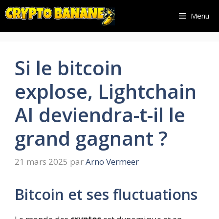
Aller
Menu
au
contenu
Si le bitcoin
explose, Lightchain
AI deviendra-t-il le
grand gagnant ?
21 mars 2025
par
Arno Vermeer
Bitcoin et ses fluctuations