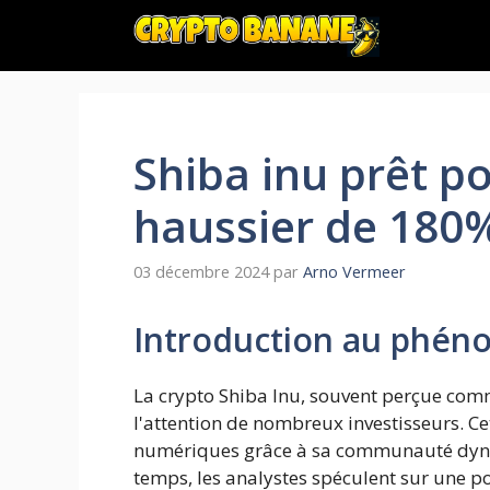
Aller
au
contenu
Shiba inu prêt po
haussier de 180
03 décembre 2024
par
Arno Vermeer
Introduction au phén
La crypto Shiba Inu, souvent perçue com
l'attention de nombreux investisseurs. Ce
numériques grâce à sa communauté dynam
temps, les analystes spéculent sur une po