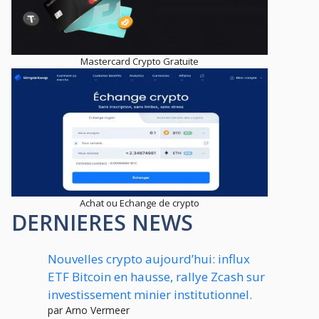
Mastercard Crypto Gratuite
Achat ou Echange de crypto
DERNIERES NEWS
Nouvelles crypto aujourd’hui: influx
ETF Bitcoin en hausse, rallye Zcash sur
investissement minier institutionnel.
par Arno Vermeer