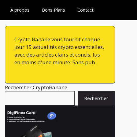
A propos
Bons Plans
Contact
Crypto Banane vous fournit chaque
jour 15 actualités crypto essentielles,
avec des articles clairs et concis, lus
en moins d'une minute. Sans pub.
Rechercher CryptoBanane
Rechercher