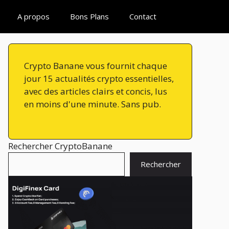
A propos
Bons Plans
Contact
Crypto Banane vous fournit chaque
jour 15 actualités crypto essentielles,
avec des articles clairs et concis, lus
en moins d'une minute. Sans pub.
Rechercher CryptoBanane
Rechercher