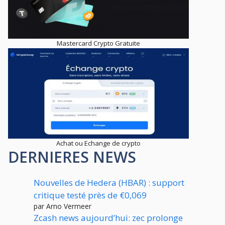
Mastercard Crypto Gratuite
Achat ou Echange de crypto
DERNIERES NEWS
Nouvelles de Hedera (HBAR) : support
critique testé près de €0,069
par Arno Vermeer
Zcash news aujourd’hui: zec prolonge