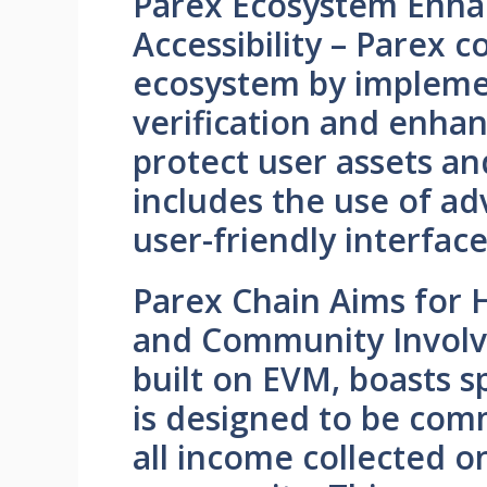
Parex Ecosystem Enha
Accessibility – Parex c
ecosystem by implemen
verification and enha
protect user assets an
includes the use of a
user-friendly interface
Parex Chain Aims for 
and Community Involv
built on EVM, boasts 
is designed to be comm
all income collected o