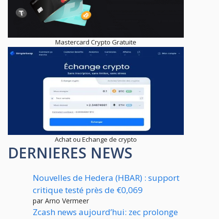
Mastercard Crypto Gratuite
Achat ou Echange de crypto
DERNIERES NEWS
Nouvelles de Hedera (HBAR) : support
critique testé près de €0,069
par Arno Vermeer
Zcash news aujourd’hui: zec prolonge