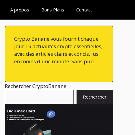
A propos
Bons Plans
Contact
Crypto Banane vous fournit chaque
jour 15 actualités crypto essentielles,
avec des articles clairs et concis, lus
en moins d'une minute. Sans pub.
Rechercher CryptoBanane
Rechercher