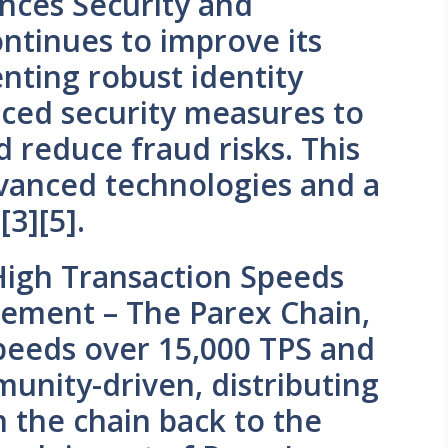
nces Security and
ontinues to improve its
ting robust identity
nced security measures to
d reduce fraud risks. This
dvanced technologies and a
[3][5].
High Transaction Speeds
ement – The Parex Chain,
speeds over 15,000 TPS and
unity-driven, distributing
n the chain back to the