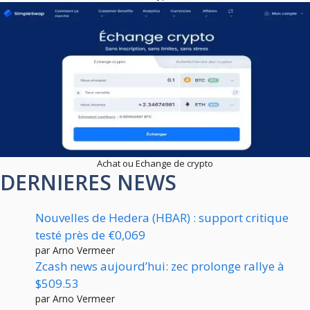
Achat ou Echange de crypto
DERNIERES NEWS
Nouvelles de Hedera (HBAR) : support critique
testé près de €0,069
par Arno Vermeer
Zcash news aujourd’hui: zec prolonge rallye à
$509.53
par Arno Vermeer