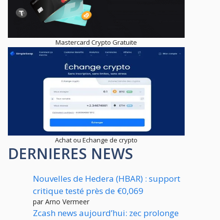
Mastercard Crypto Gratuite
Achat ou Echange de crypto
DERNIERES NEWS
Nouvelles de Hedera (HBAR) : support
critique testé près de €0,069
par Arno Vermeer
Zcash news aujourd’hui: zec prolonge