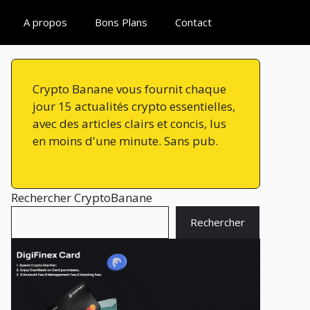
A propos
Bons Plans
Contact
Crypto Banane vous fournit chaque
jour 15 actualités crypto essentielles,
avec des articles clairs et concis, lus
en moins d'une minute. Sans pub.
Rechercher CryptoBanane
Rechercher