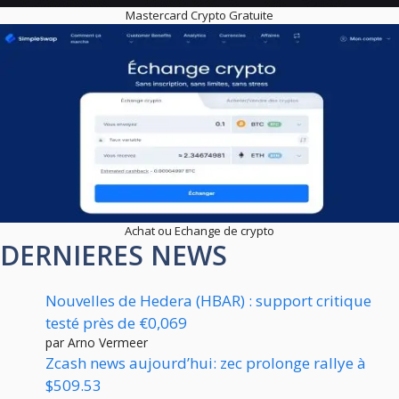
Mastercard Crypto Gratuite
Achat ou Echange de crypto
DERNIERES NEWS
Nouvelles de Hedera (HBAR) : support critique
testé près de €0,069
par Arno Vermeer
Zcash news aujourd’hui: zec prolonge rallye à
$509.53