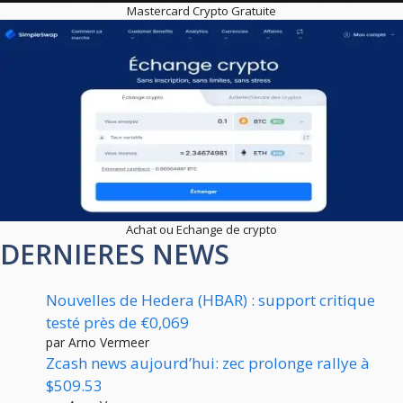
Mastercard Crypto Gratuite
Achat ou Echange de crypto
DERNIERES NEWS
Nouvelles de Hedera (HBAR) : support critique
testé près de €0,069
par Arno Vermeer
Zcash news aujourd’hui: zec prolonge rallye à
$509.53