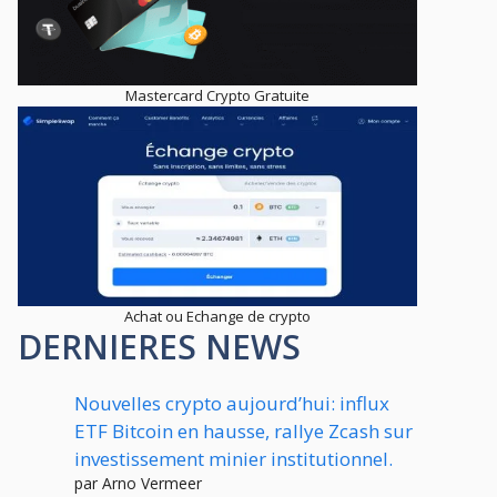
Mastercard Crypto Gratuite
Achat ou Echange de crypto
DERNIERES NEWS
Nouvelles crypto aujourd’hui: influx
ETF Bitcoin en hausse, rallye Zcash sur
investissement minier institutionnel.
par Arno Vermeer