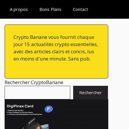
A propos
Bons Plans
Contact
Crypto Banane vous fournit chaque
jour 15 actualités crypto essentielles,
avec des articles clairs et concis, lus
en moins d'une minute. Sans pub.
Rechercher CryptoBanane
Rechercher