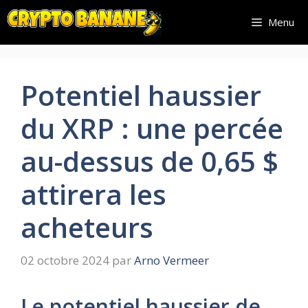
Aller
Menu
au
contenu
Potentiel haussier
du XRP : une percée
au-dessus de 0,65 $
attirera les
acheteurs
02 octobre 2024
par
Arno Vermeer
Le potentiel haussier de