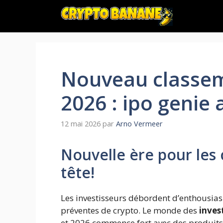
Aller
au
contenu
Nouveau classem
2026 : ipo genie 
12 mai 2026
par
Arno Vermeer
Nouvelle ère pour les 
tête!
Les investisseurs débordent d’enthousia
préventes de crypto. Le monde des
inves
et 2026 commence fort avec des produits 