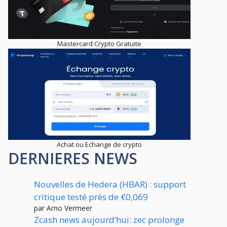
Mastercard Crypto Gratuite
Achat ou Echange de crypto
DERNIERES NEWS
Nouvelles de Hedera (HBAR) : support
critique testé près de €0,069
par Arno Vermeer
Zcash news aujourd’hui: zec prolonge