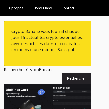
A propos
Bons Plans
Contact
Crypto Banane vous fournit chaque
jour 15 actualités crypto essentielles,
avec des articles clairs et concis, lus
en moins d'une minute. Sans pub.
Rechercher CryptoBanane
Rechercher