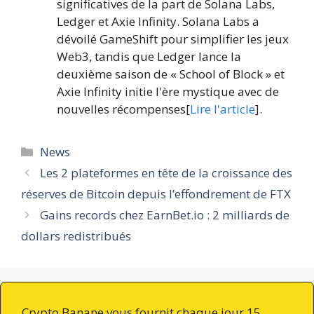
significatives de la part de Solana Labs,
Ledger et Axie Infinity. Solana Labs a
dévoilé GameShift pour simplifier les jeux
Web3, tandis que Ledger lance la
deuxième saison de « School of Block » et
Axie Infinity initie l'ère mystique avec de
nouvelles récompenses[
Lire l'article
].
Catégories
News
Les 2 plateformes en tête de la croissance des
réserves de Bitcoin depuis l’effondrement de FTX
Gains records chez EarnBet.io : 2 milliards de
dollars redistribués
Crypto Banane vous fournit chaque jour 15