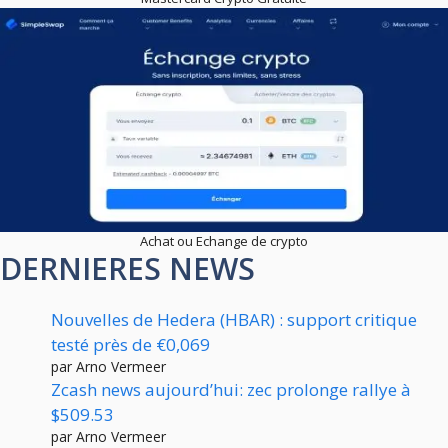
Achat ou Echange de crypto
DERNIERES NEWS
Nouvelles de Hedera (HBAR) : support critique
testé près de €0,069
par Arno Vermeer
Zcash news aujourd’hui: zec prolonge rallye à
$509.53
par Arno Vermeer