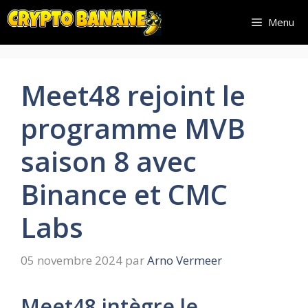
Aller
Menu
au
contenu
Meet48 rejoint le
programme MVB
saison 8 avec
Binance et CMC
Labs
05 novembre 2024
par
Arno Vermeer
Meet48 intègre le