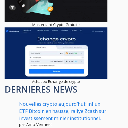
Mastercard Crypto Gratuite
Achat ou Echange de crypto
DERNIERES NEWS
Nouvelles crypto aujourd’hui: influx
ETF Bitcoin en hausse, rallye Zcash sur
investissement minier institutionnel.
par Arno Vermeer