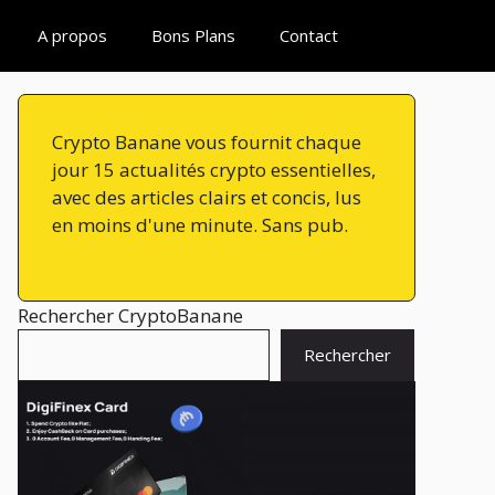
A propos
Bons Plans
Contact
Crypto Banane vous fournit chaque
jour 15 actualités crypto essentielles,
avec des articles clairs et concis, lus
en moins d'une minute. Sans pub.
Rechercher CryptoBanane
Rechercher