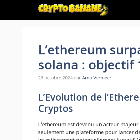
Aller
au
contenu
L’ethereum surpa
solana : objectif 
26 octobre 2024
par
Arno Vermeer
L’Evolution de l’Ethe
Cryptos
L'ethereum est devenu un acteur majeur 
seulement une plateforme pour lancer de
investissement potentiellement lucratif.