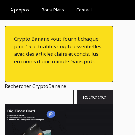
A propos
Bons Plans
Contact
Crypto Banane vous fournit chaque
jour 15 actualités crypto essentielles,
avec des articles clairs et concis, lus
en moins d'une minute. Sans pub.
Rechercher CryptoBanane
Rechercher