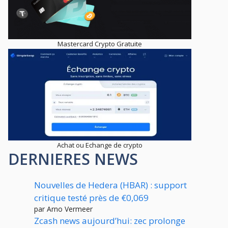
Mastercard Crypto Gratuite
Achat ou Echange de crypto
DERNIERES NEWS
Nouvelles de Hedera (HBAR) : support
critique testé près de €0,069
par Arno Vermeer
Zcash news aujourd’hui: zec prolonge